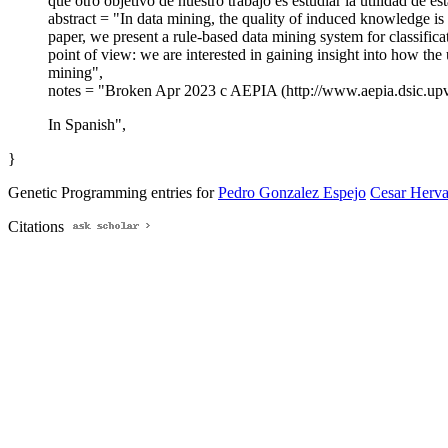
que otro objetivo de nuestro trabajo es estudiar la utilidad de es
abstract = "In data mining, the quality of induced knowledge is
paper, we present a rule-based data mining system for classific
point of view: we are interested in gaining insight into how the
mining",
notes = "Broken Apr 2023 c AEPIA (http://www.aepia.dsic.upv
In Spanish",
}
Genetic Programming entries for
Pedro Gonzalez Espejo
Cesar Herva
Citations