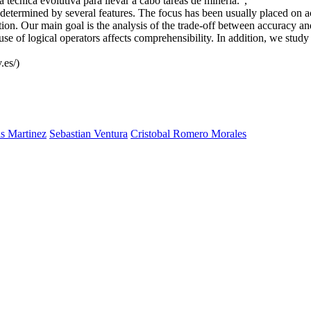
ta tecnica evolutiva para llevar a cabo tareas de mineria.",
 determined by several features. The focus has been usually placed on ac
ation. Our main goal is the analysis of the trade-off between accuracy 
 use of logical operators affects comprehensibility. In addition, we stu
.es/)
s Martinez
Sebastian Ventura
Cristobal Romero Morales