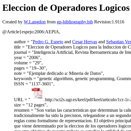
Eleccion de Operadores Logicos
Created by
W.Langdon
from
gp-bibliography.bib
Revision:1.9116
@Article{espejo:2006:AEPIA,
author = "
Pedro G. Espejo
and
Cesar Hervas
and
Sebastian Ve
title = "Eleccion de Operadores Logicos para la Induccion de
journal = "Inteligencia Artificial, Revista Iberoamericana de Inte
year = "2006",
volume = "29",
pages = "19--30",
note = "Ejemplar dedicado a: Mineria de Datos",
keywords = "genetic algorithms, genetic programming, Grammati
ISSN = "1137-3601",
URL = "
http://sci2s.ugr.es/keel/pdf/keel/articulo/1cr-1r-
size = "12 pages",
resumen = "Son varias las caracteristicas que determinan la cal
tradicionalmente ha sido la precision, relegandose a un segundo 
reglas como formalismo de representacion. El objetivo principal
que viene determinado por la eleccion de los operadores logicos